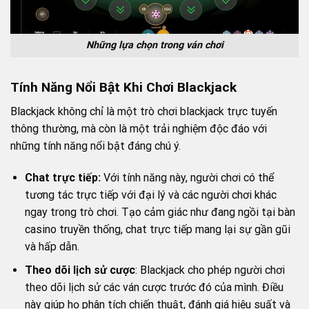
Những lựa chọn trong ván chơi
Tính Năng Nổi Bật Khi Chơi Blackjack
Blackjack không chỉ là một trò chơi blackjack trực tuyến
thông thường, mà còn là một trải nghiệm độc đáo với
những tính năng nổi bật đáng chú ý.
Chat trực tiếp:
Với tính năng này, người chơi có thể
tương tác trực tiếp với đại lý và các người chơi khác
ngay trong trò chơi. Tạo cảm giác như đang ngồi tại bàn
casino truyền thống, chat trực tiếp mang lại sự gần gũi
và hấp dẫn.
Theo dõi lịch sử cược
: Blackjack cho phép người chơi
theo dõi lịch sử các ván cược trước đó của mình. Điều
này giúp họ phân tích chiến thuật, đánh giá hiệu suất và