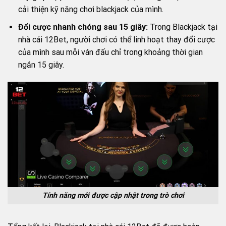
cải thiện kỹ năng chơi blackjack của mình.
Đổi cược nhanh chóng sau 15 giây:
Trong Blackjack tại
nhà cái 12Bet, người chơi có thể linh hoạt thay đổi cược
của mình sau mỗi ván đấu chỉ trong khoảng thời gian
ngắn 15 giây.
Tính năng mới được cập nhật trong trò chơi