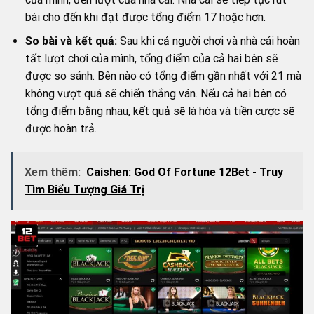
bài cho đến khi đạt được tổng điểm 17 hoặc hơn.
So bài và kết quả:
Sau khi cả người chơi và nhà cái hoàn
tất lượt chơi của mình, tổng điểm của cả hai bên sẽ
được so sánh. Bên nào có tổng điểm gần nhất với 21 mà
không vượt quá sẽ chiến thắng ván. Nếu cả hai bên có
tổng điểm bằng nhau, kết quả sẽ là hòa và tiền cược sẽ
được hoàn trả.
Xem thêm:
Caishen: God Of Fortune 12Bet - Truy
Tìm Biểu Tượng Giá Trị