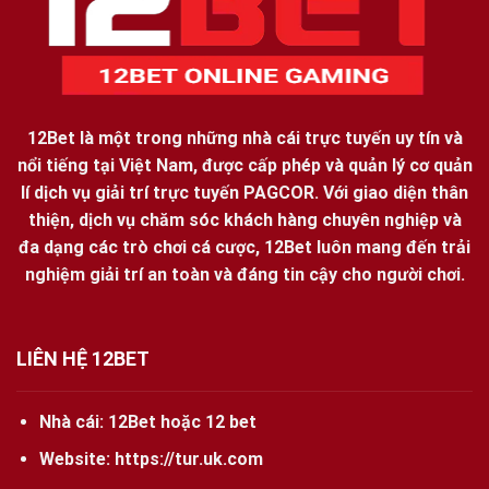
12Bet
là một trong những nhà cái trực tuyến uy tín và
nổi tiếng tại Việt Nam, được cấp phép và quản lý cơ quản
lí dịch vụ giải trí trực tuyến PAGCOR. Với giao diện thân
thiện, dịch vụ chăm sóc khách hàng chuyên nghiệp và
đa dạng các trò chơi cá cược, 12Bet luôn mang đến trải
nghiệm giải trí an toàn và đáng tin cậy cho người chơi.
LIÊN HỆ 12BET
Nhà cái:
12Bet
hoặc 12 bet
Website:
https://tur.uk.com