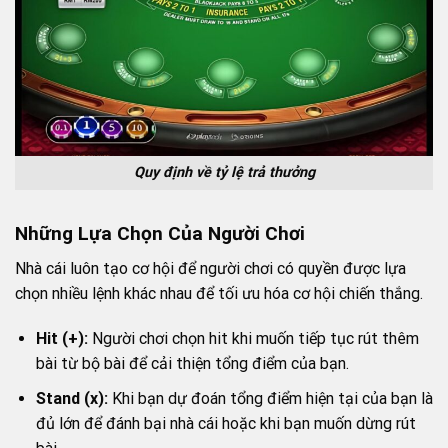
Quy định về tỷ lệ trả thưởng
Những Lựa Chọn Của Người Chơi
Nhà cái luôn tạo cơ hội để người chơi có quyền được lựa
chọn nhiều lệnh khác nhau để tối ưu hóa cơ hội chiến thắng.
Hit (+):
Người chơi chọn hit khi muốn tiếp tục rút thêm
bài từ bộ bài để cải thiện tổng điểm của bạn.
Stand (x):
Khi bạn dự đoán tổng điểm hiện tại của bạn là
đủ lớn để đánh bại nhà cái hoặc khi bạn muốn dừng rút