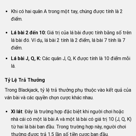
Khi có hai quân A trong một tay, chúng được tính là 2
điểm.
Lá bài 2 đến 10:
Giá trị của lá bài được tính bằng số trên
lá bài đó. Ví dụ, lá bài 2 tính là 2 điểm, lá bài 7 tính là 7
điểm.
Lá bài J, Q, K:
Các quân J, Q, K được tính là 10 điểm mỗi
lá.
Tỷ Lệ Trả Thưởng
Trong Blackjack, tỷ lệ trả thưởng phụ thuộc vào kết quả của
ván bài và các quyền chọn cược khác nhau.
Xì lát
: Đây là trường hợp đặc biệt khi người chơi hoặc
nhà cái có một lá bài A và một lá bài có giá trị 10 (J, Q, K)
từ hai lá bài ban đầu. Trong trường hợp này, người chơi
thường được trả 1.5 lần số tiền cược ban đầu.