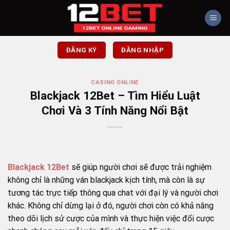
Chuyển
đến
nội
dung
ĐĂNG KÝ
ĐĂNG NHẬP
CASINO ONLINE
Blackjack 12Bet – Tìm Hiểu Luật
Chơi Và 3 Tính Năng Nổi Bật
Blackjack 12Bet
sẽ giúp người chơi sẽ được trải nghiệm
không chỉ là những ván blackjack kịch tính, mà còn là sự
tương tác trực tiếp thông qua chat với đại lý và người chơi
khác. Không chỉ dừng lại ở đó, người chơi còn có khả năng
theo dõi lịch sử cược của mình và thực hiện việc đổi cược