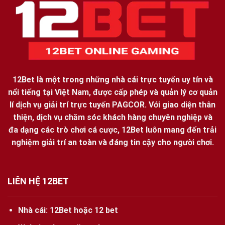
12Bet
là một trong những nhà cái trực tuyến uy tín và
nổi tiếng tại Việt Nam, được cấp phép và quản lý cơ quản
lí dịch vụ giải trí trực tuyến PAGCOR. Với giao diện thân
thiện, dịch vụ chăm sóc khách hàng chuyên nghiệp và
đa dạng các trò chơi cá cược, 12Bet luôn mang đến trải
nghiệm giải trí an toàn và đáng tin cậy cho người chơi.
LIÊN HỆ 12BET
Nhà cái:
12Bet
hoặc 12 bet