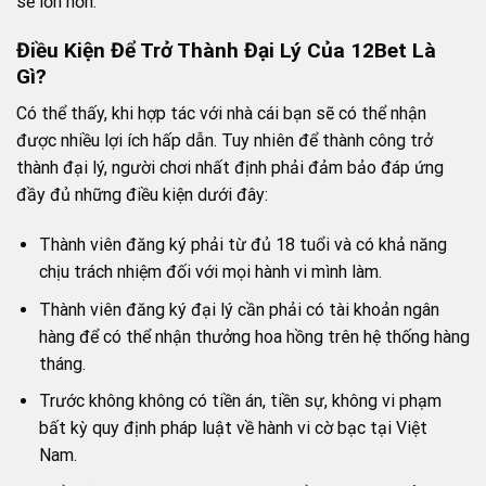
sẽ lớn hơn.
Điều Kiện Để Trở Thành Đại Lý Của 12Bet Là
Gì?
Có thể thấy, khi hợp tác với nhà cái bạn sẽ có thể nhận
được nhiều lợi ích hấp dẫn. Tuy nhiên để thành công trở
thành đại lý, người chơi nhất định phải đảm bảo đáp ứng
đầy đủ những điều kiện dưới đây:
Thành viên đăng ký phải từ đủ 18 tuổi và có khả năng
chịu trách nhiệm đối với mọi hành vi mình làm.
Thành viên đăng ký đại lý cần phải có tài khoản ngân
hàng để có thể nhận thưởng hoa hồng trên hệ thống hàng
tháng.
Trước không không có tiền án, tiền sự, không vi phạm
bất kỳ quy định pháp luật về hành vi cờ bạc tại Việt
Nam.