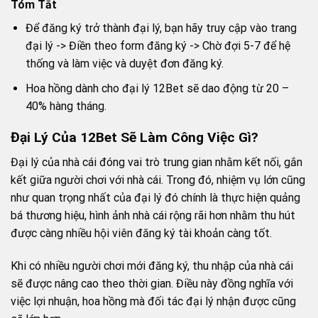
Tóm Tắt
Để đăng ký trở thành đại lý, bạn hãy truy cập vào trang
đại lý -> Điền theo form đăng ký -> Chờ đợi 5-7 để hệ
thống và làm việc và duyệt đơn đăng ký.
Hoa hồng dành cho đại lý 12Bet sẽ dao động từ 20 –
40% hàng tháng.
Đại Lý Của 12Bet Sẽ Làm Công Việc Gì?
Đại lý của nhà cái đóng vai trò trung gian nhằm kết nối, gắn
kết giữa người chơi với nhà cái. Trong đó, nhiệm vụ lớn cũng
như quan trọng nhất của đại lý đó chính là thực hiện quảng
bá thương hiệu, hình ảnh nhà cái rộng rãi hơn nhằm thu hút
được càng nhiều hội viên đăng ký tài khoản càng tốt.
Khi có nhiều người chơi mới đăng ký, thu nhập của nhà cái
sẽ được nâng cao theo thời gian. Điều này đồng nghĩa với
việc lợi nhuận, hoa hồng mà đối tác đại lý nhận được cũng