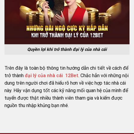
Quyền lợi khi trở thành đại lý của nhà cái
Trên đây là toàn bộ thông tin hướng dẫn chi tiết về cách để
trở thành
đại lý của nhà cái 12Bet
. Chắc hẳn với những nội
dung trên người chơi đã hiểu rõ hơn về việc hợp tác nhà cái
này. Hãy vận dụng tốt các kỹ năng mối quan hệ của mình để
tuyển được thật nhiều thành viên tham gia và kiếm được
nguồn thu nhập khủng bạn nhé.