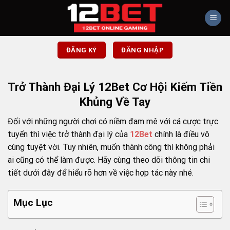
Chuyển
đến
nội
dung
ĐĂNG KÝ
ĐĂNG NHẬP
Trở Thành Đại Lý 12Bet Cơ Hội Kiếm Tiền
Khủng Về Tay
Đối với những người chơi có niềm đam mê với cá cược trực
tuyến thì việc trở thành đại lý của
12Bet
chính là điều vô
cùng tuyệt vời. Tuy nhiên, muốn thành công thì không phải
ai cũng có thể làm được. Hãy cùng theo dõi thông tin chi
tiết dưới đây để hiểu rõ hơn về việc hợp tác này nhé.
Mục Lục