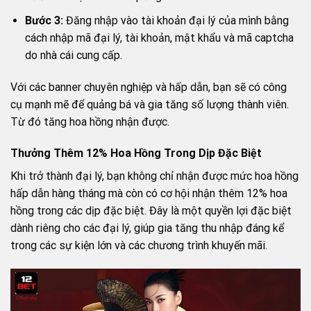
Bước 3:
Đăng nhập vào tài khoản đại lý của mình bằng
cách nhập mã đại lý, tài khoản, mật khẩu và mã captcha
do nhà cái cung cấp.
Với các banner chuyên nghiệp và hấp dẫn, bạn sẽ có công
cụ mạnh mẽ để quảng bá và gia tăng số lượng thành viên.
Từ đó tăng hoa hồng nhận được.
Thưởng Thêm 12% Hoa Hồng Trong Dịp Đặc Biệt
Khi trở thành đại lý, bạn không chỉ nhận được mức hoa hồng
hấp dẫn hàng tháng mà còn có cơ hội nhận thêm 12% hoa
hồng trong các dịp đặc biệt. Đây là một quyền lợi đặc biệt
dành riêng cho các đại lý, giúp gia tăng thu nhập đáng kể
trong các sự kiện lớn và các chương trình khuyến mãi.