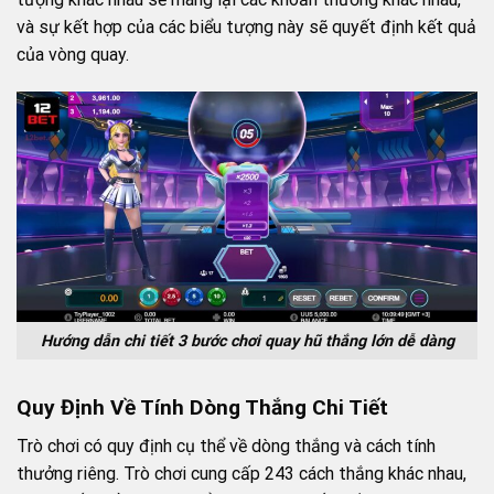
và sự kết hợp của các biểu tượng này sẽ quyết định kết quả
của vòng quay.
Hướng dẫn chi tiết 3 bước chơi quay hũ thắng lớn dễ dàng
Quy Định Về Tính Dòng Thắng Chi Tiết
Trò chơi có quy định cụ thể về dòng thắng và cách tính
thưởng riêng. Trò chơi cung cấp 243 cách thắng khác nhau,