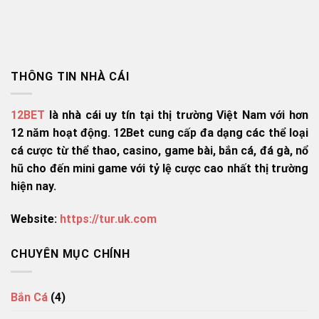
THÔNG TIN NHÀ CÁI
12BET
là nhà cái uy tín tại thị trường Việt Nam với hơn
12 năm hoạt động. 12Bet cung cấp đa dạng các thể loại
cá cược từ thể thao, casino, game bài, bắn cá, đá gà, nổ
hũ cho đến mini game với tỷ lệ cược cao nhất thị trường
hiện nay.
Website:
https://tur.uk.com
CHUYÊN MỤC CHÍNH
Bắn Cá
(4)