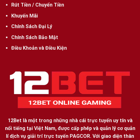
Rút Tiền / Chuyển Tiền
Khuyến Mãi
Chính Sách Đại Lý
Chính Sách Bảo Mật
Điều Khoản và Điều Kiện
12Bet
là một trong những nhà cái trực tuyến uy tín và
nổi tiếng tại Việt Nam, được cấp phép và quản lý cơ quản
lí dịch vụ giải trí trực tuyến PAGCOR. Với giao diện thân