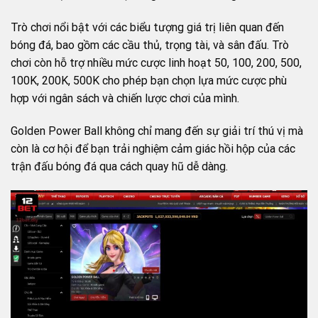
Trò chơi nổi bật với các biểu tượng giá trị liên quan đến
bóng đá, bao gồm các cầu thủ, trọng tài, và sân đấu. Trò
chơi còn hỗ trợ nhiều mức cược linh hoạt 50, 100, 200, 500,
100K, 200K, 500K cho phép bạn chọn lựa mức cược phù
hợp với ngân sách và chiến lược chơi của mình.
Golden Power Ball không chỉ mang đến sự giải trí thú vị mà
còn là cơ hội để bạn trải nghiệm cảm giác hồi hộp của các
trận đấu bóng đá qua cách quay hũ dễ dàng.