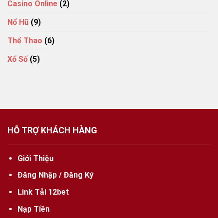
Casino Online
(2)
Nổ Hũ
(9)
Thể Thao
(6)
Xổ Số
(5)
HỖ TRỢ KHÁCH HÀNG
Giới Thiệu
Đăng Nhập / Đăng Ký
Link Tải 12bet
Nạp Tiền