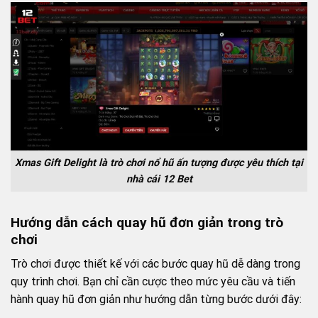
Xmas Gift Delight là trò chơi nổ hũ ấn tượng được yêu thích tại
nhà cái 12 Bet
Hướng dẫn cách quay hũ đơn giản trong trò
chơi
Trò chơi được thiết kế với các bước quay hũ dễ dàng trong
quy trình chơi. Bạn chỉ cần cược theo mức yêu cầu và tiến
hành quay hũ đơn giản như hướng dẫn từng bước dưới đây: