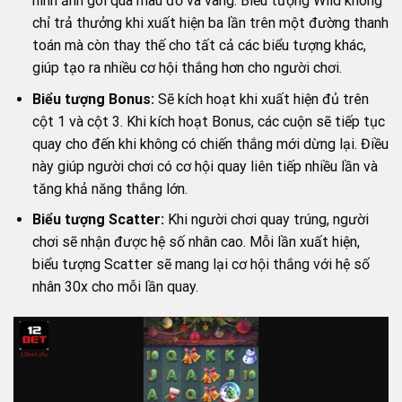
hình ảnh gói quà màu đỏ và vàng. Biểu tượng Wild không
chỉ trả thưởng khi xuất hiện ba lần trên một đường thanh
toán mà còn thay thế cho tất cả các biểu tượng khác,
giúp tạo ra nhiều cơ hội thắng hơn cho người chơi.
Biểu tượng Bonus:
Sẽ kích hoạt khi xuất hiện đủ trên
cột 1 và cột 3. Khi kích hoạt Bonus, các cuộn sẽ tiếp tục
quay cho đến khi không có chiến thắng mới dừng lại. Điều
này giúp người chơi có cơ hội quay liên tiếp nhiều lần và
tăng khả năng thắng lớn.
Biểu tượng Scatter:
Khi người chơi quay trúng, người
chơi sẽ nhận được hệ số nhân cao. Mỗi lần xuất hiện,
biểu tượng Scatter sẽ mang lại cơ hội thắng với hệ số
nhân 30x cho mỗi lần quay.