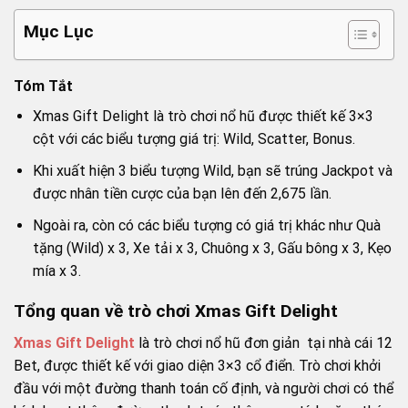
Mục Lục
Tóm Tắt
Xmas Gift Delight là trò chơi nổ hũ được thiết kế 3×3
cột với các biểu tượng giá trị: Wild, Scatter, Bonus.
Khi xuất hiện 3 biểu tượng Wild, bạn sẽ trúng Jackpot và
được nhân tiền cược của bạn lên đến 2,675 lần.
Ngoài ra, còn có các biểu tượng có giá trị khác như Quà
tặng (Wild) x 3, Xe tải x 3, Chuông x 3, Gấu bông x 3, Kẹo
mía x 3.
Tổng quan về trò chơi Xmas Gift Delight
Xmas Gift Delight
là trò chơi nổ hũ đơn giản tại nhà cái 12
Bet, được thiết kế với giao diện 3×3 cổ điển. Trò chơi khởi
đầu với một đường thanh toán cố định, và người chơi có thể